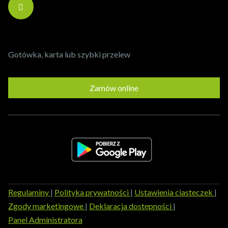
Gotówka, karta lub szybki przelew
Zamów online
Regulaminy
|
Polityka prywatności
|
Ustawienia ciasteczek
|
Zgody marketingowe
|
Deklaracja dostępności
|
Panel Administratora